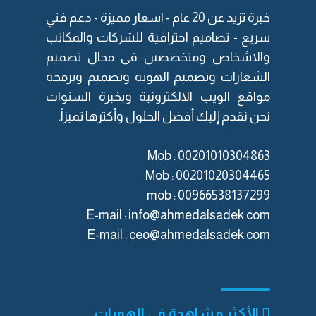
خبرة تزيد عن 20 عام -
اسعار مميزة
- دعم فني
سريع - تصاميم احترافية للشركات والمكاتب
والاشخاص ومتخصصين فى مجال
تصميم
الشعارات
و
تصميم الهوية
و
تصميم وبرمجة
مواقع الويب الالكترونية
وبخبرة السنوات
نحن نقدم إليك أفضل الحلول وأكثرها تميزاً.
Mob : 00201010304863
Mob : 00201020304465
mob :
‎00966538137299
E-mail :
info@ahmedalsadek.com
E-mail :
ceo@ahmedalsadek.com
الأكثر مشاهدة في الهويات