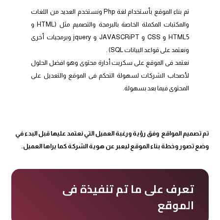
تم بناء الموقع بأستخدام لغة Php ونستخدم العديد من اللغات
والمكتبات المكملة الخاصة بالبرمجة والتصميم مثل (HTML و
HTML5 و CSS و JAVASCRiPT و jquery وبرمجيات أخرى
ونعتمد على قواعد البيانات SQL) .
نعتمد فى الموقع على سكربت أدارة محتوى وهو افضل الحلول
لأصحاب الشركات لسهولة التحكم فى الموقع والتعديل على
المحتوى فيما بعد بسهولة.
تم تصميم المواقع وفق رؤية ورغبة العميل التي نعتمد عليها قبل البدء في
وضع تصور وخطة بناء الموقع ليعبر عن هوية الشركة كما يراها العميل.
تعرف على ما تم تنفيذة فى
الموقع