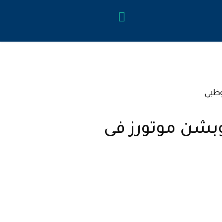
البحث...
br
twi
بشن موتورز فى