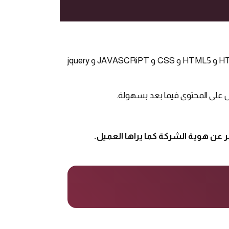
تم بناء الموقع بأستخدام لغة Php ونستخدم العديد من اللغات والمكتبات المكملة الخاصة بالبرمجة والتصميم مثل (HTML و HTML5 و CSS و JAVASCRiPT و jquery
 على المحتوى فيما بعد بسهولة.
ر عن هوية الشركة كما يراها العميل.