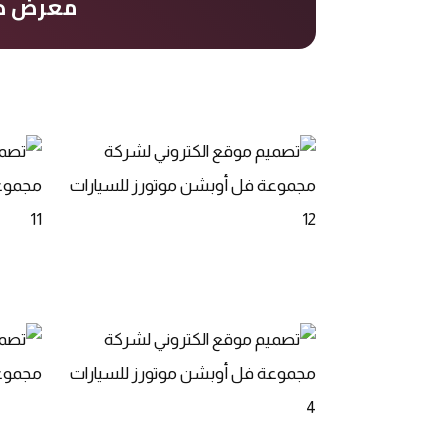
معرض صو