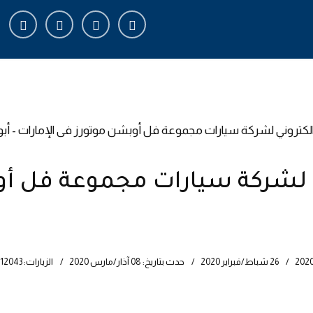
fa-
fab
fab
fab
ands
fa-
fa-
fa-
instagram
fa-
facebook-
linkedin-
x-
f
in
tter
 لشركة سيارات مجموعة فل أو
26 شباط/فبراير 2020
حدث بتاريخ: 08 آذار/مارس 2020
الزيارات: 12043