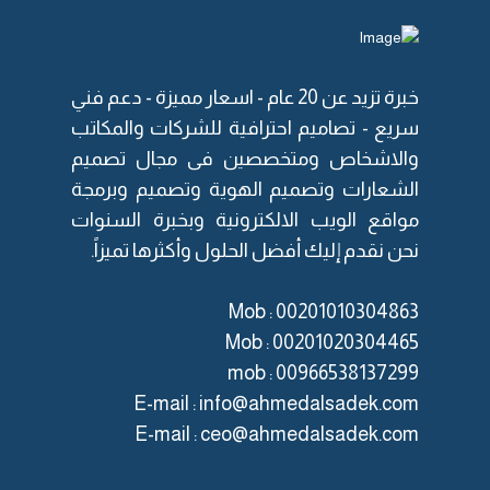
خبرة تزيد عن 20 عام -
اسعار مميزة
- دعم فني
سريع - تصاميم احترافية للشركات والمكاتب
والاشخاص ومتخصصين فى مجال
تصميم
الشعارات
و
تصميم الهوية
و
تصميم وبرمجة
مواقع الويب الالكترونية
وبخبرة السنوات
نحن نقدم إليك أفضل الحلول وأكثرها تميزاً.
Mob : 00201010304863
Mob : 00201020304465
mob :
‎00966538137299
E-mail :
info@ahmedalsadek.com
E-mail :
ceo@ahmedalsadek.com