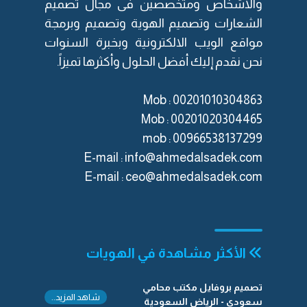
والاشخاص ومتخصصين فى مجال
تصميم
الشعارات
و
تصميم الهوية
و
تصميم وبرمجة
مواقع الويب الالكترونية
وبخبرة السنوات
نحن نقدم إليك أفضل الحلول وأكثرها تميزاً.
Mob : 00201010304863
Mob : 00201020304465
mob :
‎00966538137299
E-mail :
info@ahmedalsadek.com
E-mail :
ceo@ahmedalsadek.com
الأكثر مشاهدة في الهويات
تصميم بروفايل مكتب محامي
شاهد المزيد..
سعودي - الرياض السعودية