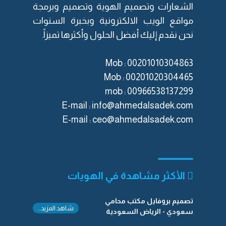
الشعارات
و
تصميم الهوية
و
تصميم وبرمجة
مواقع الويب الالكترونية
وبخبرة السنوات
نحن نقدم إليك أفضل الحلول وأكثرها تميزاً.
Mob : 00201010304863
Mob : 00201020304465
mob :
‎00966538137299
E-mail :
info@ahmedalsadek.com
E-mail :
ceo@ahmedalsadek.com
الأكثر مشاهدة في الهويات
تصميم بروفايل مكتب محامي
شاهد المزيد..
سعودي - الرياض السعودية