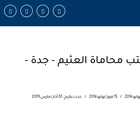
fa-
fab
fab
fab
ands
fa-
fa-
fa-
instagram
fa-
facebook-
linkedin-
x-
f
in
tter
 محاماة العثيم - جدة -
15 تموز/يوليو 2016
حدث بتاريخ: 01 آذار/مارس 2019